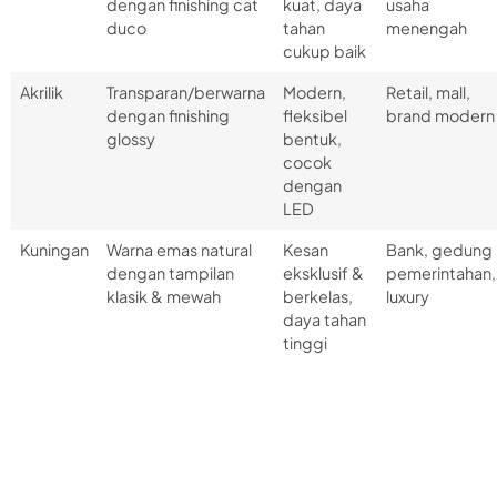
dengan finishing cat
kuat, daya
usaha
duco
tahan
menengah
cukup baik
Akrilik
Transparan/berwarna
Modern,
Retail, mall,
dengan finishing
fleksibel
brand modern
glossy
bentuk,
cocok
dengan
LED
Kuningan
Warna emas natural
Kesan
Bank, gedung
dengan tampilan
eksklusif &
pemerintahan,
klasik & mewah
berkelas,
luxury
daya tahan
tinggi