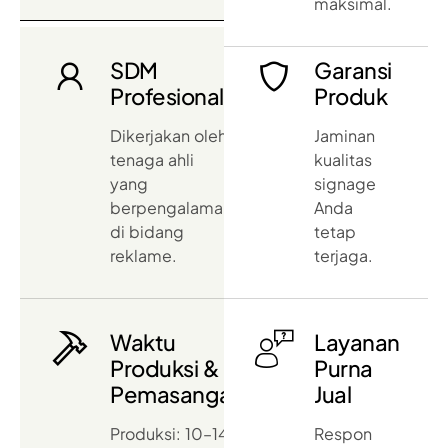
maksimal.
SDM
Garansi
Profesional
Produk
Dikerjakan oleh
Jaminan
tenaga ahli
kualitas
yang
signage
berpengalaman
Anda
di bidang
tetap
reklame.
terjaga.
Waktu
Layanan
Produksi &
Purna
Pemasangan
Jual
Produksi: 10–14
Respon