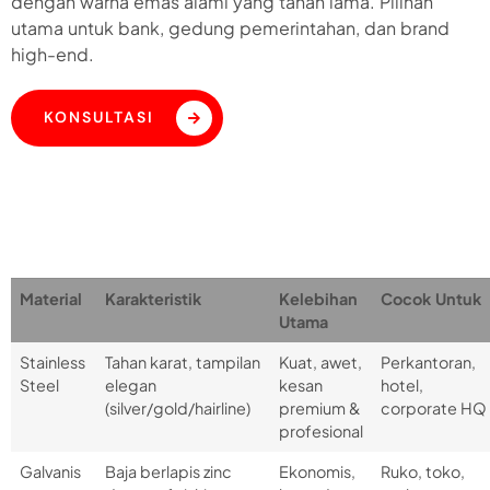
dengan warna emas alami yang tahan lama. Pilihan
utama untuk bank, gedung pemerintahan, dan brand
high-end.
KONSULTASI
Material
Karakteristik
Kelebihan
Cocok Untuk
Utama
Stainless
Tahan karat, tampilan
Kuat, awet,
Perkantoran,
Steel
elegan
kesan
hotel,
(silver/gold/hairline)
premium &
corporate HQ
profesional
Galvanis
Baja berlapis zinc
Ekonomis,
Ruko, toko,