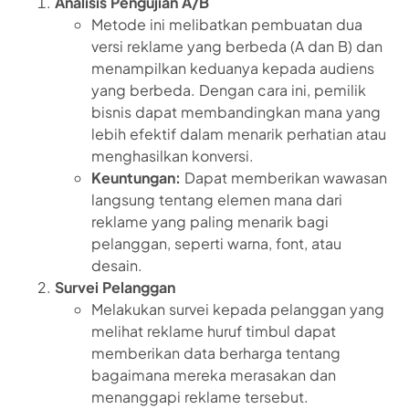
Analisis Pengujian A/B
Metode ini melibatkan pembuatan dua
versi reklame yang berbeda (A dan B) dan
menampilkan keduanya kepada audiens
yang berbeda. Dengan cara ini, pemilik
bisnis dapat membandingkan mana yang
lebih efektif dalam menarik perhatian atau
menghasilkan konversi.
Keuntungan:
Dapat memberikan wawasan
langsung tentang elemen mana dari
reklame yang paling menarik bagi
pelanggan, seperti warna, font, atau
desain.
Survei Pelanggan
Melakukan survei kepada pelanggan yang
melihat reklame huruf timbul dapat
memberikan data berharga tentang
bagaimana mereka merasakan dan
menanggapi reklame tersebut.