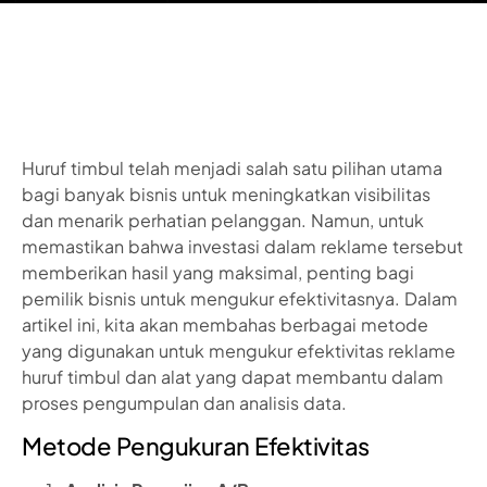
Huruf timbul telah menjadi salah satu pilihan utama
bagi banyak bisnis untuk meningkatkan visibilitas
dan menarik perhatian pelanggan. Namun, untuk
memastikan bahwa investasi dalam reklame tersebut
memberikan hasil yang maksimal, penting bagi
pemilik bisnis untuk mengukur efektivitasnya. Dalam
artikel ini, kita akan membahas berbagai metode
yang digunakan untuk mengukur efektivitas reklame
huruf timbul dan alat yang dapat membantu dalam
proses pengumpulan dan analisis data.
Metode Pengukuran Efektivitas