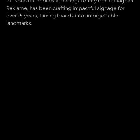
PT. Kotakita Indonesia, the legal entity behind Jagoan
Reklame, has been crafting impactful signage for
over 15 years, turning brands into unforgettable
landmarks.