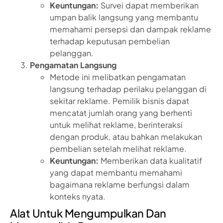
Keuntungan:
Survei dapat memberikan
umpan balik langsung yang membantu
memahami persepsi dan dampak reklame
terhadap keputusan pembelian
pelanggan.
Pengamatan Langsung
Metode ini melibatkan pengamatan
langsung terhadap perilaku pelanggan di
sekitar reklame. Pemilik bisnis dapat
mencatat jumlah orang yang berhenti
untuk melihat reklame, berinteraksi
dengan produk, atau bahkan melakukan
pembelian setelah melihat reklame.
Keuntungan:
Memberikan data kualitatif
yang dapat membantu memahami
bagaimana reklame berfungsi dalam
konteks nyata.
Alat Untuk Mengumpulkan Dan