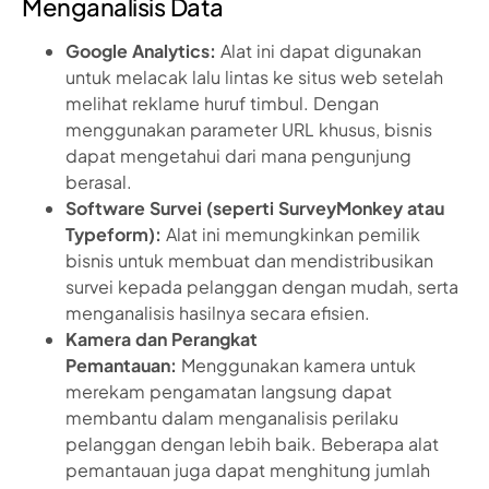
Menganalisis Data
Google Analytics:
Alat ini dapat digunakan
untuk melacak lalu lintas ke situs web setelah
melihat reklame huruf timbul. Dengan
menggunakan parameter URL khusus, bisnis
dapat mengetahui dari mana pengunjung
berasal.
Software Survei (seperti SurveyMonkey atau
Typeform):
Alat ini memungkinkan pemilik
bisnis untuk membuat dan mendistribusikan
survei kepada pelanggan dengan mudah, serta
menganalisis hasilnya secara efisien.
Kamera dan Perangkat
Pemantauan:
Menggunakan kamera untuk
merekam pengamatan langsung dapat
membantu dalam menganalisis perilaku
pelanggan dengan lebih baik. Beberapa alat
pemantauan juga dapat menghitung jumlah