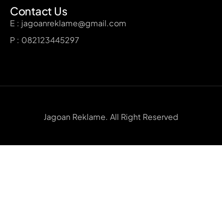
Contact Us
E : jagoanreklame@gmail.com
P : 082123445297
Jagoan Reklame. All Right Reserved