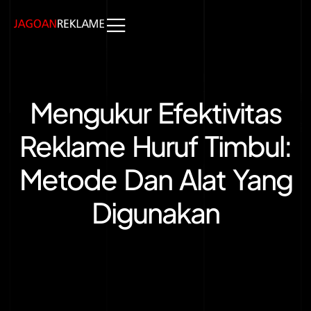
Mengukur Efektivitas
Reklame Huruf Timbul:
Metode Dan Alat Yang
Digunakan